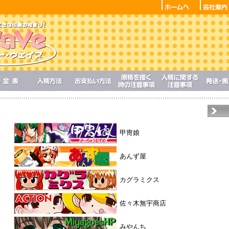
甲冑娘
あんず屋
カグラミクス
佐々木無宇商店
みやんち